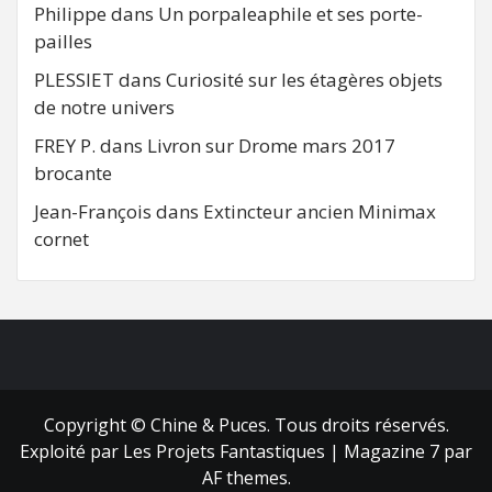
Philippe
dans
Un porpaleaphile et ses porte-
pailles
PLESSIET
dans
Curiosité sur les étagères objets
de notre univers
FREY P.
dans
Livron sur Drome mars 2017
brocante
Jean-François
dans
Extincteur ancien Minimax
cornet
FB
RSS
Copyright © Chine & Puces. Tous droits réservés.
Exploité par Les Projets Fantastiques
|
Magazine 7
par
AF themes.