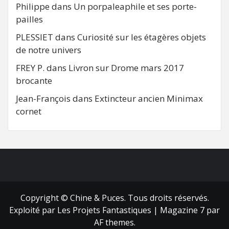
Philippe
dans
Un porpaleaphile et ses porte-
pailles
PLESSIET
dans
Curiosité sur les étagères objets
de notre univers
FREY P.
dans
Livron sur Drome mars 2017
brocante
Jean-François
dans
Extincteur ancien Minimax
cornet
FB
RSS
Copyright © Chine & Puces. Tous droits réservés.
Exploité par Les Projets Fantastiques
|
Magazine 7
par
AF themes.