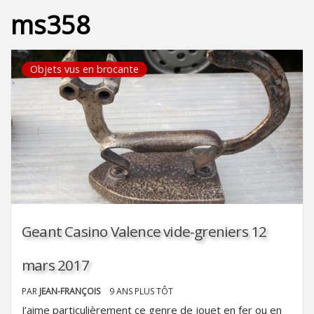
ms358
Objets vus en brocante
Geant Casino Valence vide-greniers 12
mars 2017
PAR
JEAN-FRANÇOIS
9 ANS PLUS TÔT
J’aime particulièrement ce genre de jouet en fer ou en