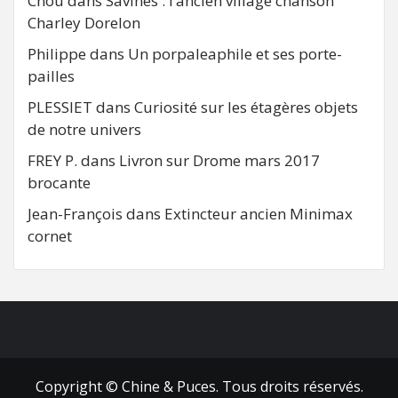
Chou
dans
Savines : l’ancien village chanson
Charley Dorelon
Philippe
dans
Un porpaleaphile et ses porte-
pailles
PLESSIET
dans
Curiosité sur les étagères objets
de notre univers
FREY P.
dans
Livron sur Drome mars 2017
brocante
Jean-François
dans
Extincteur ancien Minimax
cornet
FB
RSS
Copyright © Chine & Puces. Tous droits réservés.