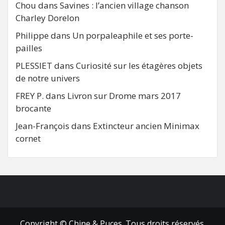
Chou
dans
Savines : l’ancien village chanson
Charley Dorelon
Philippe
dans
Un porpaleaphile et ses porte-
pailles
PLESSIET
dans
Curiosité sur les étagères objets
de notre univers
FREY P.
dans
Livron sur Drome mars 2017
brocante
Jean-François
dans
Extincteur ancien Minimax
cornet
FB
RSS
Copyright © Chine & Puces. Tous droits réservés.