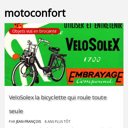
motoconfort
Objets vus en brocante
VeloSolex la bicyclette qui roule toute
seule
PAR
JEAN-FRANÇOIS
8 ANS PLUS TÔT