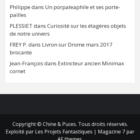
Philippe
dans
Un porpaleaphile et ses porte-
pailles
PLESSIET
dans
Curiosité sur les étagères objets
de notre univers
FREY P.
dans
Livron sur Drome mars 2017
brocante
Jean-François
dans
Extincteur ancien Minimax
cornet
FB
RSS
Copyright © Chine & Puces. Tous droits réservés.
Exploité par Les Projets Fantastiques
|
Magazine 7
par
AF themes.