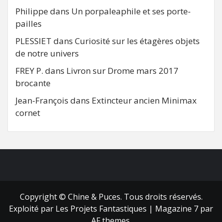
Philippe
dans
Un porpaleaphile et ses porte-
pailles
PLESSIET
dans
Curiosité sur les étagères objets
de notre univers
FREY P.
dans
Livron sur Drome mars 2017
brocante
Jean-François
dans
Extincteur ancien Minimax
cornet
FB
RSS
Copyright © Chine & Puces. Tous droits réservés.
Exploité par Les Projets Fantastiques
|
Magazine 7
par
AF themes.