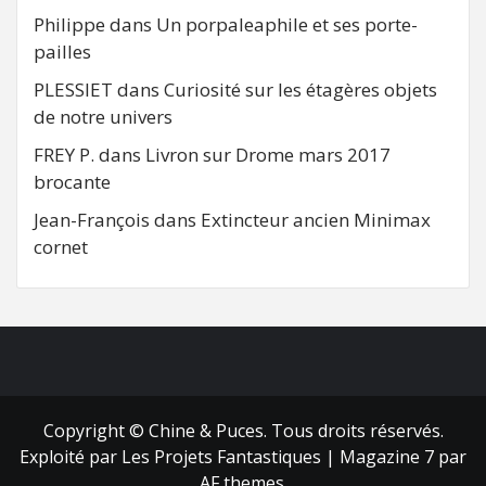
Philippe
dans
Un porpaleaphile et ses porte-
pailles
PLESSIET
dans
Curiosité sur les étagères objets
de notre univers
FREY P.
dans
Livron sur Drome mars 2017
brocante
Jean-François
dans
Extincteur ancien Minimax
cornet
FB
RSS
Copyright © Chine & Puces. Tous droits réservés.
Exploité par Les Projets Fantastiques
|
Magazine 7
par
AF themes.