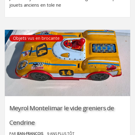
jouets anciens en tole ne
Objets vus en brocante
Meyrol Montelimar le vide greniers de
Cendrine
PAR
JEAN-FRANÇOIS
9 ANS PLUS TÔT