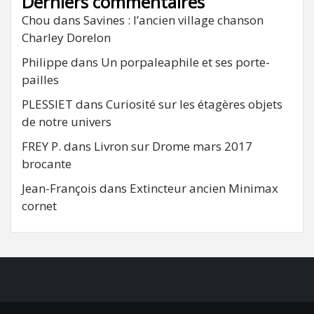
Derniers commentaires
Chou
dans
Savines : l’ancien village chanson
Charley Dorelon
Philippe
dans
Un porpaleaphile et ses porte-
pailles
PLESSIET
dans
Curiosité sur les étagères objets
de notre univers
FREY P.
dans
Livron sur Drome mars 2017
brocante
Jean-François
dans
Extincteur ancien Minimax
cornet
FB
RSS