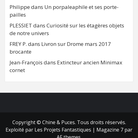
Philippe
dans
Un porpaleaphile et ses porte-
pailles
PLESSIET
dans
Curiosité sur les étagères objets
de notre univers
FREY P.
dans
Livron sur Drome mars 2017
brocante
Jean-François
dans
Extincteur ancien Minimax
cornet
FB
RSS
Copyright © Chine & Puces. Tous droits réservés.
Exploité par Les Projets Fantastiques
|
Magazine 7
par
AF themes.