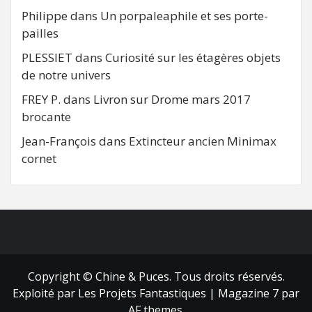
Philippe
dans
Un porpaleaphile et ses porte-
pailles
PLESSIET
dans
Curiosité sur les étagères objets
de notre univers
FREY P.
dans
Livron sur Drome mars 2017
brocante
Jean-François
dans
Extincteur ancien Minimax
cornet
FB
RSS
Copyright © Chine & Puces. Tous droits réservés.
Exploité par Les Projets Fantastiques
|
Magazine 7
par
AF themes.