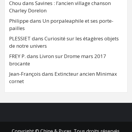
Chou
dans
Savines : l’ancien village chanson
Charley Dorelon
Philippe
dans
Un porpaleaphile et ses porte-
pailles
PLESSIET
dans
Curiosité sur les étagères objets
de notre univers
FREY P.
dans
Livron sur Drome mars 2017
brocante
Jean-François
dans
Extincteur ancien Minimax
cornet
FB
RSS
Copyright © Chine & Puces. Tous droits réservés.