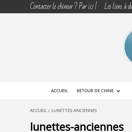
Aller
Contacter le chineur ? Par ici !
Les liens à dé
au
contenu
CHINE 
DÉCOUVERTE, PARTAGE DU DIMANCHE
ACCUEIL
RETOUR DE CHINE
ACCUEIL
LUNETTES-ANCIENNES
lunettes-anciennes