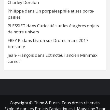
Charley Dorelon
Philippe
dans
Un porpaleaphile et ses porte-
pailles
PLESSIET
dans
Curiosité sur les étagères objets
de notre univers
FREY P.
dans
Livron sur Drome mars 2017
brocante
Jean-François
dans
Extincteur ancien Minimax
cornet
FB
RSS
Copyright © Chine & Puces. Tous droits réservés.
Exploité par Les Projets Fantastiques
|
Magazine 7
par