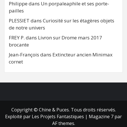
Philippe
dans
Un porpaleaphile et ses porte-
pailles
PLESSIET
dans
Curiosité sur les étagères objets
de notre univers
FREY P.
dans
Livron sur Drome mars 2017
brocante
Jean-François
dans
Extincteur ancien Minimax
cornet
FB
RSS
Copyright © Chine & Puces. Tous droits réservés.
Exploité par Les Projets Fantastiques
|
Magazine 7
par
AF themes.