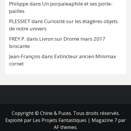
Philippe
dans
Un porpaleaphile et ses porte-
pailles
PLESSIET
dans
Curiosité sur les étagères objets
de notre univers
FREY P.
dans
Livron sur Drome mars 2017
brocante
Jean-François
dans
Extincteur ancien Minimax
cornet
FB
RSS
Copyright © Chine & Puces. Tous droits réservés.
Exploité par Les Projets Fantastiques
|
Magazine 7
par
AF themes.