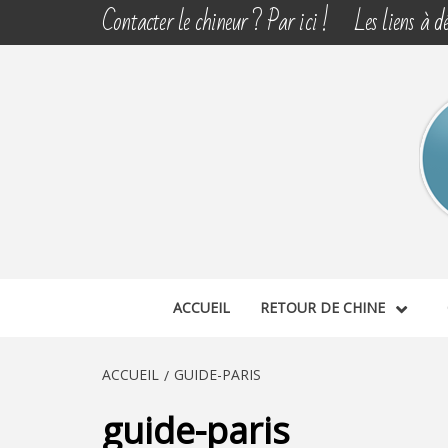
Aller
Contacter le chineur ? Par ici !
Les liens à dé
au
contenu
CHINE 
DÉCOUVERTE, PARTAGE DU DIMANCHE
ACCUEIL
RETOUR DE CHINE
ACCUEIL
GUIDE-PARIS
guide-paris