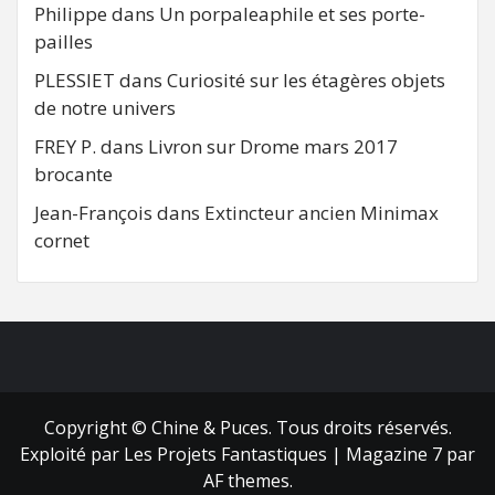
Philippe
dans
Un porpaleaphile et ses porte-
pailles
PLESSIET
dans
Curiosité sur les étagères objets
de notre univers
FREY P.
dans
Livron sur Drome mars 2017
brocante
Jean-François
dans
Extincteur ancien Minimax
cornet
FB
RSS
Copyright © Chine & Puces. Tous droits réservés.
Exploité par Les Projets Fantastiques
|
Magazine 7
par
AF themes.