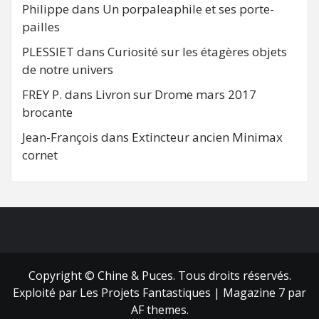
Philippe
dans
Un porpaleaphile et ses porte-
pailles
PLESSIET
dans
Curiosité sur les étagères objets
de notre univers
FREY P.
dans
Livron sur Drome mars 2017
brocante
Jean-François
dans
Extincteur ancien Minimax
cornet
FB
RSS
Copyright © Chine & Puces. Tous droits réservés.
Exploité par Les Projets Fantastiques
|
Magazine 7
par
AF themes.