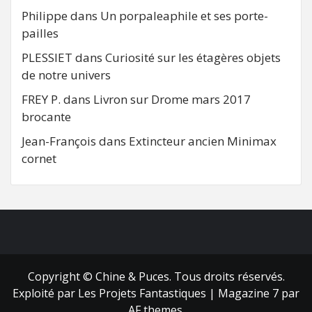
Philippe
dans
Un porpaleaphile et ses porte-
pailles
PLESSIET
dans
Curiosité sur les étagères objets
de notre univers
FREY P.
dans
Livron sur Drome mars 2017
brocante
Jean-François
dans
Extincteur ancien Minimax
cornet
FB
RSS
Copyright © Chine & Puces. Tous droits réservés.
Exploité par Les Projets Fantastiques
|
Magazine 7
par
AF themes.