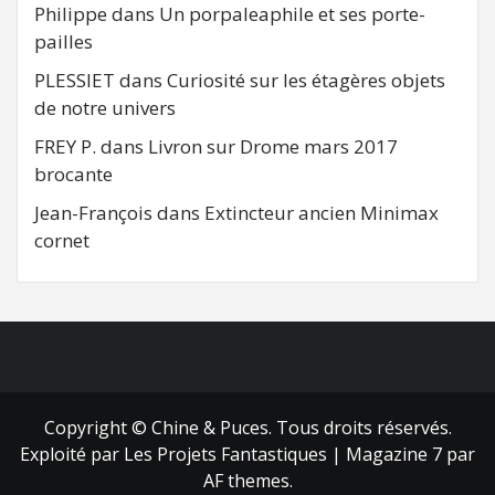
Philippe
dans
Un porpaleaphile et ses porte-
pailles
PLESSIET
dans
Curiosité sur les étagères objets
de notre univers
FREY P.
dans
Livron sur Drome mars 2017
brocante
Jean-François
dans
Extincteur ancien Minimax
cornet
FB
RSS
Copyright © Chine & Puces. Tous droits réservés.
Exploité par Les Projets Fantastiques
|
Magazine 7
par
AF themes.