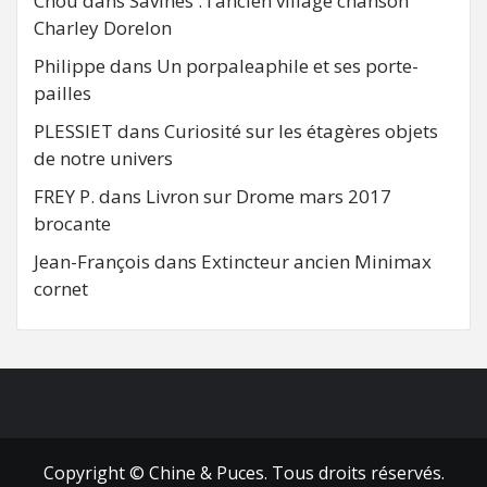
Chou
dans
Savines : l’ancien village chanson
Charley Dorelon
Philippe
dans
Un porpaleaphile et ses porte-
pailles
PLESSIET
dans
Curiosité sur les étagères objets
de notre univers
FREY P.
dans
Livron sur Drome mars 2017
brocante
Jean-François
dans
Extincteur ancien Minimax
cornet
FB
RSS
Copyright © Chine & Puces. Tous droits réservés.