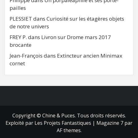
Philippe
dans
Un porpaleaphile et ses porte-
pailles
PLESSIET
dans
Curiosité sur les étagères objets
de notre univers
FREY P.
dans
Livron sur Drome mars 2017
brocante
Jean-François
dans
Extincteur ancien Minimax
cornet
FB
RSS
Copyright © Chine & Puces. Tous droits réservés.
Exploité par Les Projets Fantastiques
|
Magazine 7
par
AF themes.