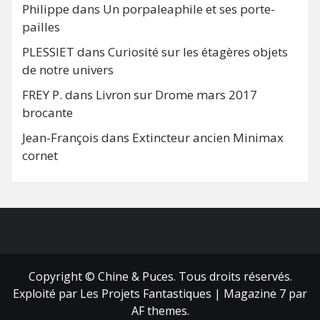
Philippe
dans
Un porpaleaphile et ses porte-
pailles
PLESSIET
dans
Curiosité sur les étagères objets
de notre univers
FREY P.
dans
Livron sur Drome mars 2017
brocante
Jean-François
dans
Extincteur ancien Minimax
cornet
FB
RSS
Copyright © Chine & Puces. Tous droits réservés.
Exploité par Les Projets Fantastiques
|
Magazine 7
par
AF themes.