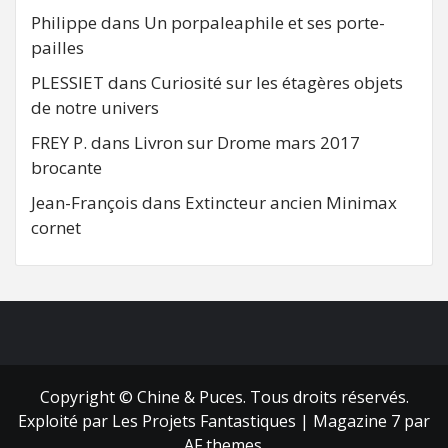
Philippe
dans
Un porpaleaphile et ses porte-
pailles
PLESSIET
dans
Curiosité sur les étagères objets
de notre univers
FREY P.
dans
Livron sur Drome mars 2017
brocante
Jean-François
dans
Extincteur ancien Minimax
cornet
FB
RSS
Copyright © Chine & Puces. Tous droits réservés.
Exploité par Les Projets Fantastiques
|
Magazine 7
par
AF themes.