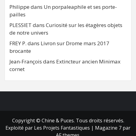
Philippe
dans
Un porpaleaphile et ses porte-
pailles
PLESSIET
dans
Curiosité sur les étagères objets
de notre univers
FREY P.
dans
Livron sur Drome mars 2017
brocante
Jean-François
dans
Extincteur ancien Minimax
cornet
FB
RSS
Copyright © Chine & Puces. Tous droits réservés.
Exploité par Les Projets Fantastiques
|
Magazine 7
par
AF themes.