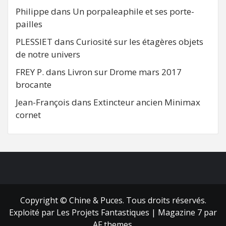
Philippe
dans
Un porpaleaphile et ses porte-
pailles
PLESSIET
dans
Curiosité sur les étagères objets
de notre univers
FREY P.
dans
Livron sur Drome mars 2017
brocante
Jean-François
dans
Extincteur ancien Minimax
cornet
FB
RSS
Copyright © Chine & Puces. Tous droits réservés.
Exploité par Les Projets Fantastiques
|
Magazine 7
par
AF themes.