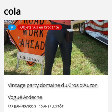
cola
#
Objets vus en brocante
Vintage party domaine du Cros d’Auzon
Voguë Ardeche
PAR
JEAN-FRANÇOIS
10 ANS PLUS TÔT