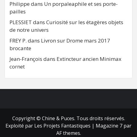
Philippe
dans
Un porpaleaphile et ses porte-
pailles
PLESSIET
dans
Curiosité sur les étagères objets
de notre univers
FREY P.
dans
Livron sur Drome mars 2017
brocante
Jean-François
dans
Extincteur ancien Minimax
cornet
FB
RSS
Copyright © Chine & Puces. Tous droits réservés.
Exploité par Les Projets Fantastiques
|
Magazine 7
par
AF themes.