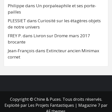
Philippe
dans
Un porpaleaphile et ses porte-
pailles
PLESSIET
dans
Curiosité sur les étagères objets
de notre univers
FREY P.
dans
Livron sur Drome mars 2017
brocante
Jean-François
dans
Extincteur ancien Minimax
cornet
FB
RSS
Copyright © Chine & Puces. Tous droits réservés.
Exploité par Les Projets Fantastiques
|
Magazine 7
par
AF themes.