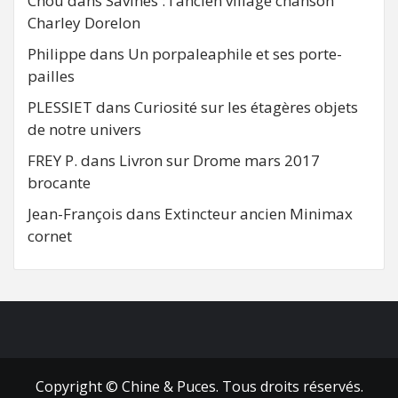
Chou
dans
Savines : l’ancien village chanson
Charley Dorelon
Philippe
dans
Un porpaleaphile et ses porte-
pailles
PLESSIET
dans
Curiosité sur les étagères objets
de notre univers
FREY P.
dans
Livron sur Drome mars 2017
brocante
Jean-François
dans
Extincteur ancien Minimax
cornet
FB
RSS
Copyright © Chine & Puces. Tous droits réservés.