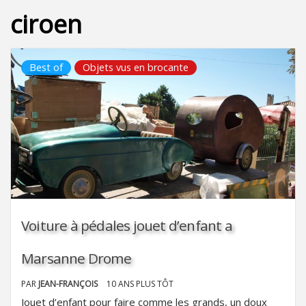
ciroen
Best of
Objets vus en brocante
Voiture à pédales jouet d’enfant a
Marsanne Drome
PAR
JEAN-FRANÇOIS
10 ANS PLUS TÔT
Jouet d’enfant pour faire comme les grands, un doux