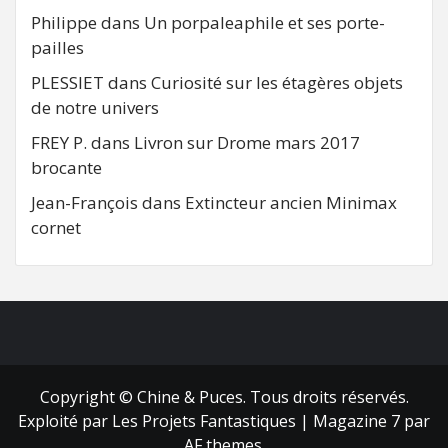
Philippe
dans
Un porpaleaphile et ses porte-
pailles
PLESSIET
dans
Curiosité sur les étagères objets
de notre univers
FREY P.
dans
Livron sur Drome mars 2017
brocante
Jean-François
dans
Extincteur ancien Minimax
cornet
FB
RSS
Copyright © Chine & Puces. Tous droits réservés.
Exploité par Les Projets Fantastiques
|
Magazine 7
par
AF themes.