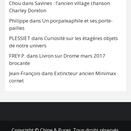
Chou
dans
Savines : l’ancien village chanson
Charley Dorelon
Philippe
dans
Un porpaleaphile et ses porte-
pailles
PLESSIET
dans
Curiosité sur les étagères objets
de notre univers
FREY P.
dans
Livron sur Drome mars 2017
brocante
Jean-François
dans
Extincteur ancien Minimax
cornet
FB
RSS
Copyright © Chine & Puces. Tous droits réservés.