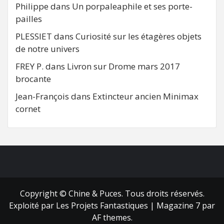
Philippe
dans
Un porpaleaphile et ses porte-
pailles
PLESSIET
dans
Curiosité sur les étagères objets
de notre univers
FREY P.
dans
Livron sur Drome mars 2017
brocante
Jean-François
dans
Extincteur ancien Minimax
cornet
FB
RSS
Copyright © Chine & Puces. Tous droits réservés.
Exploité par Les Projets Fantastiques
|
Magazine 7
par
AF themes.