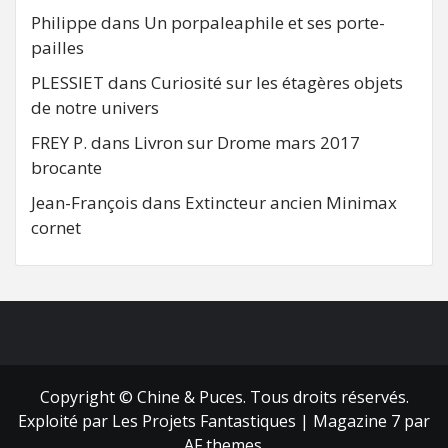
Philippe
dans
Un porpaleaphile et ses porte-
pailles
PLESSIET
dans
Curiosité sur les étagères objets
de notre univers
FREY P.
dans
Livron sur Drome mars 2017
brocante
Jean-François
dans
Extincteur ancien Minimax
cornet
FB
RSS
Copyright © Chine & Puces. Tous droits réservés.
Exploité par Les Projets Fantastiques
|
Magazine 7
par
AF themes.