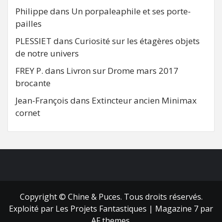
Philippe
dans
Un porpaleaphile et ses porte-
pailles
PLESSIET
dans
Curiosité sur les étagères objets
de notre univers
FREY P.
dans
Livron sur Drome mars 2017
brocante
Jean-François
dans
Extincteur ancien Minimax
cornet
FB
RSS
Copyright © Chine & Puces. Tous droits réservés.
Exploité par Les Projets Fantastiques
|
Magazine 7
par
AF themes.