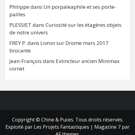
Philippe
dans
Un porpaleaphile et ses porte-
pailles
PLESSIET
dans
Curiosité sur les étagères objets
de notre univers
FREY P.
dans
Livron sur Drome mars 2017
brocante
Jean-François
dans
Extincteur ancien Minimax
cornet
FB
RSS
Copyright © Chine & Puces. Tous droits réservés.
Exploité par Les Projets Fantastiques
|
Magazine 7
par
AF themes.