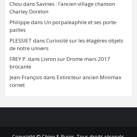
Chou
dans
Savines : l’ancien village chanson
Charley Dorelon
Philippe
dans
Un porpaleaphile et ses porte-
pailles
PLESSIET
dans
Curiosité sur les étagères objets
de notre univers
FREY P.
dans
Livron sur Drome mars 2017
brocante
Jean-François
dans
Extincteur ancien Minimax
cornet
FB
RSS
Copyright © Chine & Puces. Tous droits réservés.