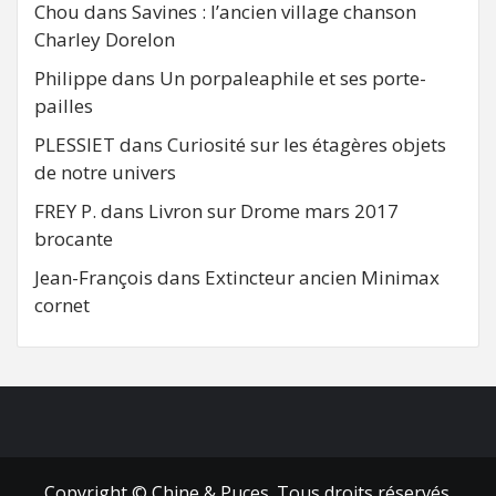
Chou
dans
Savines : l’ancien village chanson
Charley Dorelon
Philippe
dans
Un porpaleaphile et ses porte-
pailles
PLESSIET
dans
Curiosité sur les étagères objets
de notre univers
FREY P.
dans
Livron sur Drome mars 2017
brocante
Jean-François
dans
Extincteur ancien Minimax
cornet
FB
RSS
Copyright © Chine & Puces. Tous droits réservés.