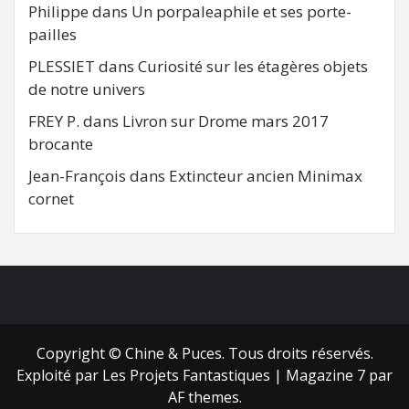
Philippe
dans
Un porpaleaphile et ses porte-
pailles
PLESSIET
dans
Curiosité sur les étagères objets
de notre univers
FREY P.
dans
Livron sur Drome mars 2017
brocante
Jean-François
dans
Extincteur ancien Minimax
cornet
FB
RSS
Copyright © Chine & Puces. Tous droits réservés.
Exploité par Les Projets Fantastiques
|
Magazine 7
par
AF themes.