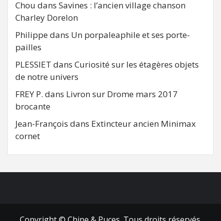
Chou
dans
Savines : l’ancien village chanson
Charley Dorelon
Philippe
dans
Un porpaleaphile et ses porte-
pailles
PLESSIET
dans
Curiosité sur les étagères objets
de notre univers
FREY P.
dans
Livron sur Drome mars 2017
brocante
Jean-François
dans
Extincteur ancien Minimax
cornet
FB
RSS
Copyright © Chine & Puces. Tous droits réservés.