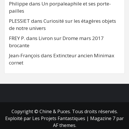
Philippe
dans
Un porpaleaphile et ses porte-
pailles
PLESSIET
dans
Curiosité sur les étagères objets
de notre univers
FREY P.
dans
Livron sur Drome mars 2017
brocante
Jean-François
dans
Extincteur ancien Minimax
cornet
FB
RSS
Copyright © Chine & Puces. Tous droits réservés.
Exploité par Les Projets Fantastiques
|
Magazine 7
par
AF themes.