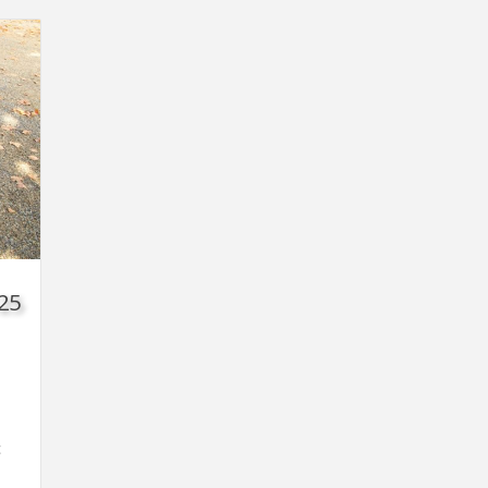
125
c