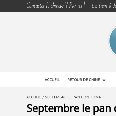
Aller
Contacter le chineur ? Par ici !
Les liens à dé
au
contenu
CHINE 
DÉCOUVERTE, PARTAGE DU DIMANCHE
ACCUEIL
RETOUR DE CHINE
ACCUEIL
SEPTEMBRE LE PAN CON TOMATI
Septembre le pan 