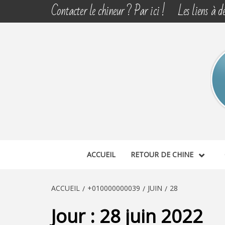
Aller
Contacter le chineur ? Par ici !
Les liens à dé
au
contenu
CHINE 
DÉCOUVERTE, PARTAGE DU DIMANCHE
ACCUEIL
RETOUR DE CHINE
ACCUEIL
+010000000039
JUIN
28
Jour :
28 juin 2022