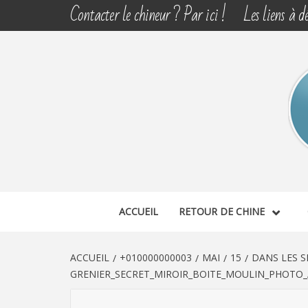
Aller
Contacter le chineur ? Par ici !
Les liens à dé
au
contenu
CHINE 
DÉCOUVERTE, PARTAGE DU DIMANCHE
ACCUEIL
RETOUR DE CHINE
ACCUEIL
+010000000003
MAI
15
DANS LES S
GRENIER_SECRET_MIROIR_BOITE_MOULIN_PHOTO