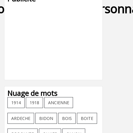
to_appareil_etui_perso
Nuage de mots
1914
1918
ANCIENNE
ARDECHE
BIDON
BOIS
BOITE