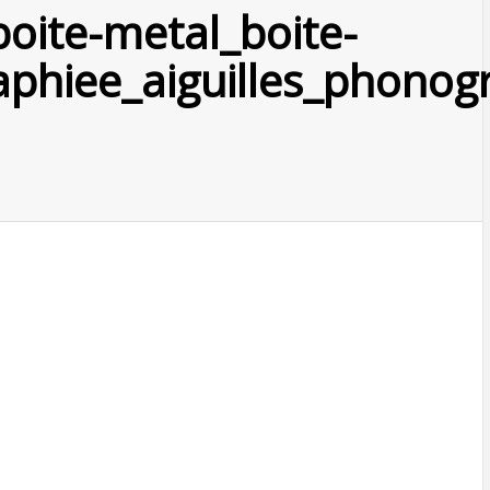
boite-metal_boite-
raphiee_aiguilles_phono