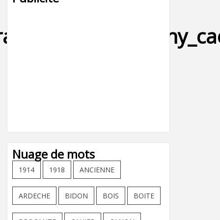
graphe_sardines_vichy_ca
Nuage de mots
1914
1918
ANCIENNE
ARDECHE
BIDON
BOIS
BOITE