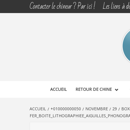
Aller
Contacter le chineur ? Par ici !
Les liens à dé
au
contenu
CHINE 
DÉCOUVERTE, PARTAGE DU DIMANCHE
ACCUEIL
RETOUR DE CHINE
ACCUEIL
+010000000050
NOVEMBRE
29
BOX
FER_BOITE_LITHOGRAPHIEE_AIGUILLES_PHONOGRA