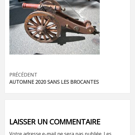
Navigation
PRÉCÉDENT
AUTOMNE 2020 SANS LES BROCANTES
d’article
LAISSER UN COMMENTAIRE
Votre adresse e-mail ne sera pas publiée.
Les