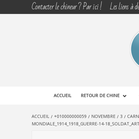
Aller
Contacter le chineur ? Par ici !
Les liens à dé
au
contenu
CHINE 
DÉCOUVERTE, PARTAGE DU DIMANCHE
ACCUEIL
RETOUR DE CHINE
ACCUEIL
+010000000059
NOVEMBRE
3
CARN
MONDIALE_1914_1918_GUERRE-14-18_SOLDAT_ART