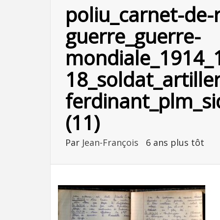
poliu_carnet-de-
guerre_guerre-
mondiale_1914_1
18_soldat_artill
ferdinant_plm_si
(11)
Par
Jean-François
6 ans plus tôt