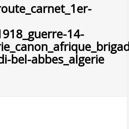
route_carnet_1er-
918_guerre-14-
erie_canon_afrique_briga
di-bel-abbes_algerie