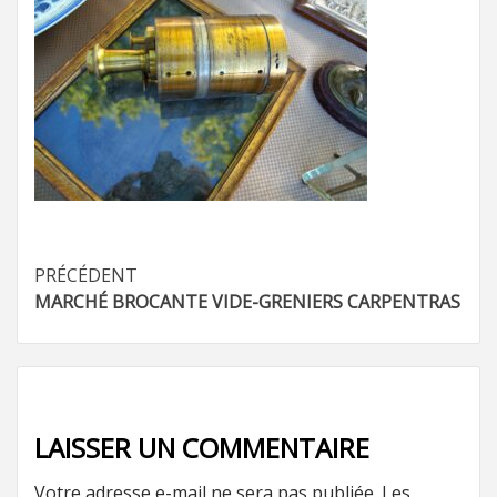
Navigation
PRÉCÉDENT
MARCHÉ BROCANTE VIDE-GRENIERS CARPENTRAS
d’article
LAISSER UN COMMENTAIRE
Votre adresse e-mail ne sera pas publiée.
Les