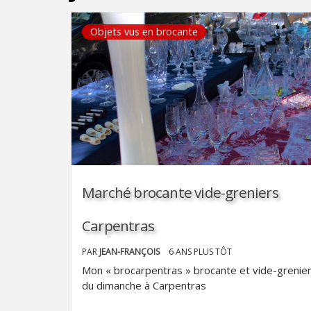
Objets vus en brocante
Marché brocante vide-greniers
Carpentras
PAR
JEAN-FRANÇOIS
6 ANS PLUS TÔT
Mon « brocarpentras » brocante et vide-grenie
du dimanche à Carpentras