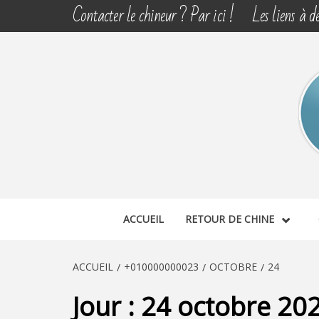
Aller
Contacter le chineur ? Par ici !
Les liens à dé
au
contenu
CHINE 
DÉCOUVERTE, PARTAGE DU DIMANCHE
ACCUEIL
RETOUR DE CHINE
ACCUEIL
+010000000023
OCTOBRE
24
Jour :
24 octobre 20